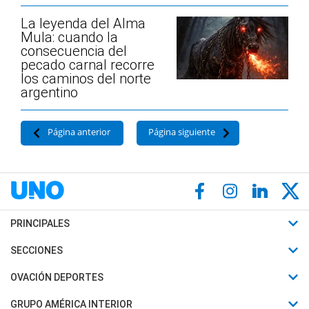
La leyenda del Alma
Mula: cuando la
consecuencia del
pecado carnal recorre
los caminos del norte
argentino
Página anterior
Página siguiente
PRINCIPALES
Últimas Noticias
SECCIONES
Política
Horóscopo
OVACIÓN DEPORTES
Sociedad
Motores
Fútbol
GRUPO AMÉRICA INTERIOR