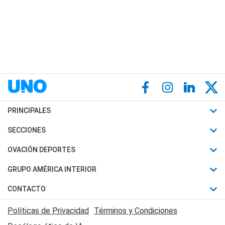
PRINCIPALES
Últimas Noticias
SECCIONES
Política
Horóscopo
OVACIÓN DEPORTES
Sociedad
Motores
Fútbol
GRUPO AMÉRICA INTERIOR
Policiales
Recetas
Mundial
Canal 7 en Vivo
CONTACTO
Judiciales
Trucos caseros
Automovilismo
Radio Nihuil
Acerca de Nosotros
Economia
Políticas de Privacidad
Términos y Condiciones
Series y Películas
Rugby
FM UNA
Contactanos