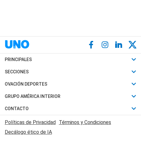
PRINCIPALES
Últimas Noticias
SECCIONES
Política
Horóscopo
OVACIÓN DEPORTES
Sociedad
Motores
Fútbol
GRUPO AMÉRICA INTERIOR
Policiales
Recetas
Mundial
Canal 7 en Vivo
CONTACTO
Judiciales
Trucos caseros
Automovilismo
Radio Nihuil
Acerca de Nosotros
Economia
Políticas de Privacidad
Términos y Condiciones
Series y Películas
Rugby
FM UNA
Contactanos
Decálogo ético de IA
Edictos y Solicitadas
Tenis
Radio Brava
Newsletter