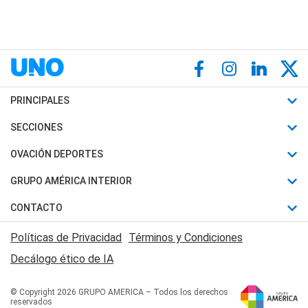
PRINCIPALES
Últimas Noticias
SECCIONES
Política
Horóscopo
OVACIÓN DEPORTES
Sociedad
Motores
Fútbol
GRUPO AMÉRICA INTERIOR
Policiales
Recetas
Mundial
Canal 7 en Vivo
CONTACTO
Judiciales
Trucos caseros
Automovilismo
Radio Nihuil
Acerca de Nosotros
Economia
Políticas de Privacidad
Términos y Condiciones
Series y Películas
Rugby
FM UNA
Contactanos
Decálogo ético de IA
Edictos y Solicitadas
Tenis
Radio Brava
Newsletter
Básquet
© Copyright 2026 GRUPO AMERICA – Todos los derechos
San Juan 8
reservados