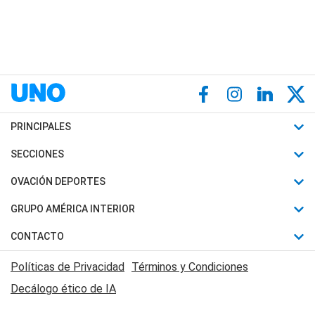
PRINCIPALES
Últimas Noticias
SECCIONES
Política
Horóscopo
OVACIÓN DEPORTES
Sociedad
Motores
Fútbol
GRUPO AMÉRICA INTERIOR
Policiales
Recetas
Mundial
Canal 7 en Vivo
CONTACTO
Judiciales
Trucos caseros
Automovilismo
Radio Nihuil
Acerca de Nosotros
Economia
Políticas de Privacidad
Términos y Condiciones
Series y Películas
Rugby
FM UNA
Contactanos
Decálogo ético de IA
Edictos y Solicitadas
Tenis
Radio Brava
Newsletter