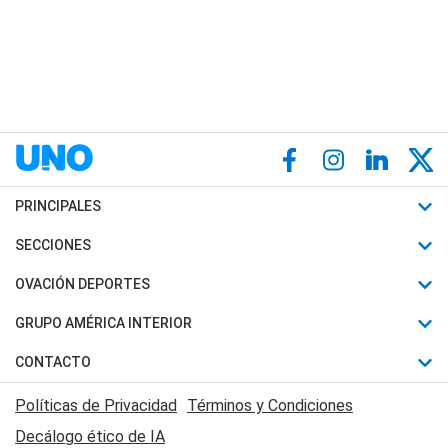
PRINCIPALES
Últimas Noticias
SECCIONES
Política
Horóscopo
OVACIÓN DEPORTES
Sociedad
Motores
Fútbol
GRUPO AMÉRICA INTERIOR
Policiales
Recetas
Mundial
Canal 7 en Vivo
CONTACTO
Judiciales
Trucos caseros
Automovilismo
Radio Nihuil
Acerca de Nosotros
Economia
Políticas de Privacidad
Términos y Condiciones
Series y Películas
Rugby
FM UNA
Contactanos
Decálogo ético de IA
Edictos y Solicitadas