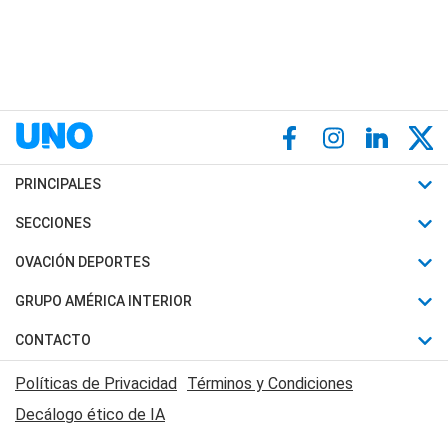
PRINCIPALES
Últimas Noticias
SECCIONES
Política
Horóscopo
OVACIÓN DEPORTES
Sociedad
Motores
Fútbol
GRUPO AMÉRICA INTERIOR
Policiales
Recetas
Mundial
Canal 7 en Vivo
CONTACTO
Judiciales
Trucos caseros
Automovilismo
Radio Nihuil
Acerca de Nosotros
Economia
Políticas de Privacidad
Términos y Condiciones
Series y Películas
Rugby
FM UNA
Contactanos
Decálogo ético de IA
Edictos y Solicitadas
Tenis
Radio Brava
Newsletter