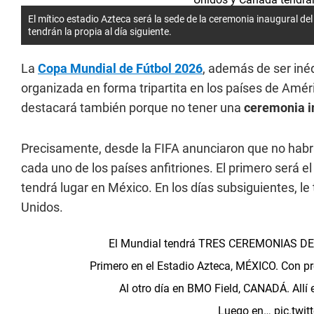
El mítico estadio Azteca será la sede de la ceremonia inaugural 
tendrán la propia al día siguiente.
La
Copa Mundial de Fútbol 2026
, además de ser inéd
organizada en forma tripartita en los países de Amér
destacará también porque no tener una
ceremonia i
Precisamente, desde la FIFA anunciaron que no habrá
cada uno de los países anfitriones. El primero será el
tendrá lugar en México. En los días subsiguientes, le
Unidos.
El Mundial tendrá TRES CEREMONIAS DE 
Primero en el Estadio Azteca, MÉXICO. Con p
Al otro día en BMO Field, CANADÁ. Allí 
Luego en…
pic.twi