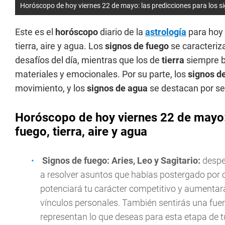
Horóscopo de hoy viernes 22 de mayo: las predicciones para los sig
Este es el
horóscopo
diario de la
astrología
para hoy
tierra, aire y agua. Los
signos de fuego
se caracteriza
desafíos del día, mientras que los de
tierra
siempre b
materiales y emocionales. Por su parte, los
signos de
movimiento, y los
signos de agua
se destacan por ser
Horóscopo de hoy viernes 22 de mayo: 
fuego, tierra, aire y agua
Signos de fuego: Aries, Leo y Sagitario:
despe
a resolver asuntos que habías postergado por c
potenciará tu carácter competitivo y aumentar
vínculos personales. También sentirás una fuer
representan lo que deseas para esta etapa de t