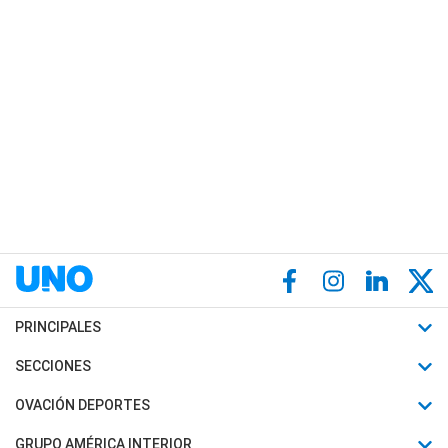
PRINCIPALES
Últimas Noticias
SECCIONES
Política
Horóscopo
OVACIÓN DEPORTES
Sociedad
Motores
Fútbol
GRUPO AMÉRICA INTERIOR