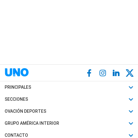
PRINCIPALES
Últimas Noticias
SECCIONES
Política
Horóscopo
OVACIÓN DEPORTES
Sociedad
Motores
Fútbol
GRUPO AMÉRICA INTERIOR
Policiales
Recetas
Mundial
Canal 7 en Vivo
CONTACTO