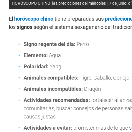
HORÓSCOPO CHINO: las predicciones del miércoles 17 de junio, dí
El
horóscopo chino
tiene preparadas sus
prediccion
los
signos
según el sistema sexagenario del tradicion
Signo regente del día:
Perro
Elemento:
Agua
Polaridad:
Yang
Animales compatibles:
Tigre, Caballo, Conejo
Animales incompatibles:
Dragón
Actividades recomendadas:
fortalecer alianzas
comunitarias, buscar consejos de personas sab
causas justas
Actividades a evitar:
prometer más de lo que se