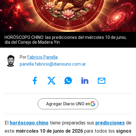
HORÓSCOPO CHINO: las predicciones del miércoles 10 de junio,
día del Conejo de Madera Yin
Por
Fabricio Panella
panella.fabricio@diariouno.com.ar
Agregar Diario UNO en
El
horóscopo chino
tiene preparadas sus
predicciones
de
este
miércoles 10 de junio
de 2026
para todos los
signos