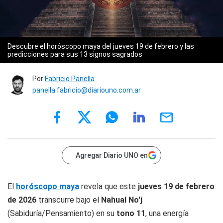
Descubre el horóscopo maya del jueves 19 de febrero y las
predicciones para sus 13 signos sagrados
Por
Fabricio Panella
panella.fabricio@diariouno.com.ar
Agregar Diario UNO en
El
horóscopo maya
revela que este
jueves 19 de febrero
de 2026
transcurre bajo el
Nahual No'j
(Sabiduría/Pensamiento) en su
tono 11
, una energía