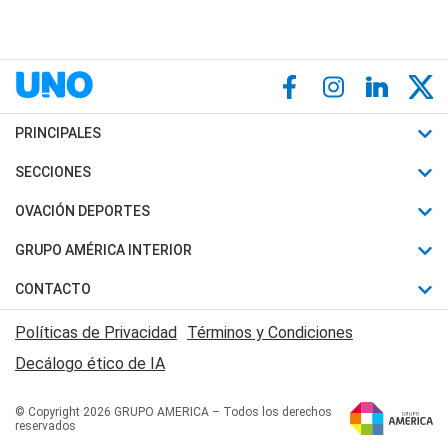
PRINCIPALES
Últimas Noticias
SECCIONES
Política
Horóscopo
OVACIÓN DEPORTES
Sociedad
Motores
Fútbol
GRUPO AMÉRICA INTERIOR
Policiales
Recetas
Mundial
Canal 7 en Vivo
CONTACTO
Judiciales
Trucos caseros
Automovilismo
Radio Nihuil
Acerca de Nosotros
Economia
Políticas de Privacidad
Términos y Condiciones
Series y Películas
Rugby
FM UNA
Contactanos
Decálogo ético de IA
Edictos y Solicitadas
Tenis
Radio Brava
Newsletter
Básquet
© Copyright 2026 GRUPO AMERICA – Todos los derechos
San Juan 8
reservados
Boxeo