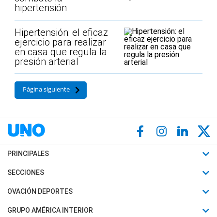
hipertensión
Hipertensión: el eficaz
ejercicio para realizar
en casa que regula la
presión arterial
Página siguiente
PRINCIPALES
Últimas Noticias
SECCIONES
Política
Horóscopo
OVACIÓN DEPORTES
Sociedad
Motores
Fútbol
GRUPO AMÉRICA INTERIOR