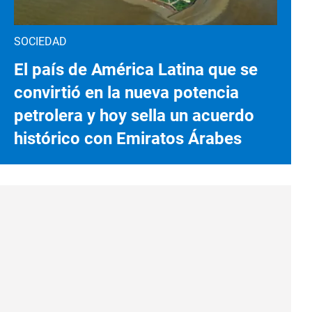
SOCIEDAD
El país de América Latina que se
convirtió en la nueva potencia
petrolera y hoy sella un acuerdo
histórico con Emiratos Árabes