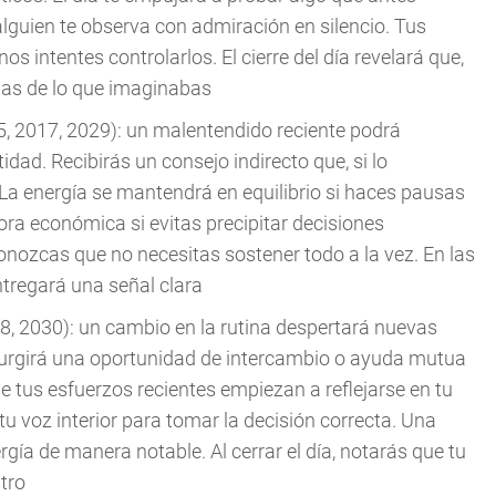
lguien te observa con admiración en silencio. Tus
ntentes controlarlos. El cierre del día revelará que,
las de lo que imaginabas
5, 2017, 2029): un malentendido reciente podrá
idad. Recibirás un consejo indirecto que, si lo
. La energía se mantendrá en equilibrio si haces pausas
ra económica si evitas precipitar decisiones
onozcas que no necesitas sostener todo a la vez. En las
ntregará una señal clara
8, 2030): un cambio en la rutina despertará nuevas
Surgirá una oportunidad de intercambio o ayuda mutua
e tus esfuerzos recientes empiezan a reflejarse en tu
u voz interior para tomar la decisión correcta. Una
ergía de manera notable. Al cerrar el día, notarás que tu
tro