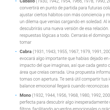
Caballo
(1930, 1942, 1954, 1966, 1978, 1990, 
convertirá en punto de partida para futuras cola
ajustar ciertos hábitos con más conciencia y m
un dilema que venías cargando en soledad. Al i
descubrirás una nueva versión de esa relación.
respuestas lógicas a todo. Cerrarás el doming
tomar
Cabra
(1931, 1943, 1955, 1967, 1979, 1991, 20
evocará algo importante que habías dejado en 
impacto del que imaginas, así que cada gesto c
área que creías cerrada. Una propuesta informa
tomas con apertura. Te será útil compartir tus 
balance emocional llegará cuando reconozcas c
Mono
(1932, 1944, 1956, 1968, 1980, 1992, 200
perfecta para descubrir algo inesperadamente ú
filtros, facilitando acuerdos emocionales o prá