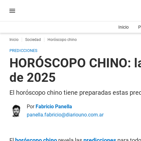
Inicio
P
Inicio
Sociedad
Horóscopo chino
PREDICCIONES
HORÓSCOPO CHINO: las
de 2025
El horóscopo chino tiene preparadas estas pred
Por
Fabricio Panella
panella.fabricio@diariouno.com.ar
El
horóscopo chino
revela las
predicciones
para todo