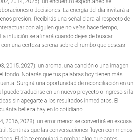
2002, 2014, 2026): un encuentro espontáneo se
boraciones o decisiones. La energía del día invitará a
enos presión. Recibirás una señal clara al respecto de
nteractuar con alguien que no veías hace tiempo,
 La intuición se afinará cuando dejes de buscar
o con una certeza serena sobre el rumbo que deseas
03, 2015, 2027): un aroma, una canción o una imagen
el fondo. Notarás que tus palabras hoy tienen más
uenta. Surgirá una oportunidad de reconciliación en un
l puede traducirse en un nuevo proyecto o ingreso si la
ideas sin apegarte a los resultados inmediatos. El
uánta belleza hay en lo cotidiano
4, 2016, 2028): un error menor se convertirá en excusa
til. Sentirás que las conversaciones fluyen con menos
cticos. El día te empujará a probar algo que antes