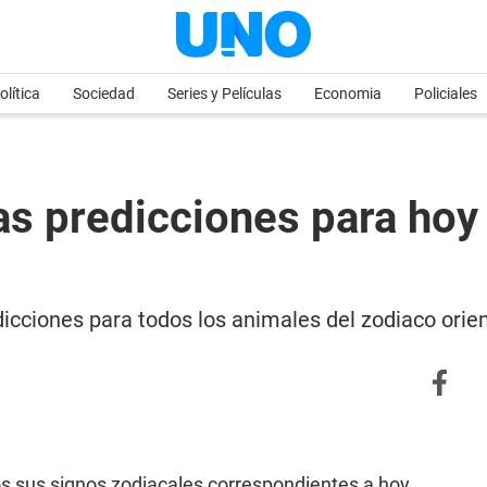
olítica
Sociedad
Series y Películas
Economia
Policiales
 predicciones para hoy
icciones para todos los animales del zodiaco orien
s sus signos zodiacales correspondientes a hoy