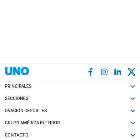
PRINCIPALES
Últimas Noticias
SECCIONES
Política
Horóscopo
OVACIÓN DEPORTES
Sociedad
Motores
Fútbol
GRUPO AMÉRICA INTERIOR
Policiales
Recetas
Mundial
Canal 7 en Vivo
CONTACTO
Judiciales