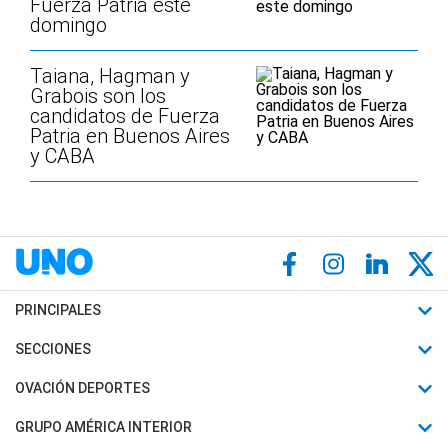
Fuerza Patria este
domingo
Taiana, Hagman y
Grabois son los
candidatos de Fuerza
Patria en Buenos Aires
y CABA
PRINCIPALES
Últimas Noticias
SECCIONES
Política
Horóscopo
OVACIÓN DEPORTES
Sociedad
Motores
Fútbol
GRUPO AMÉRICA INTERIOR
Policiales