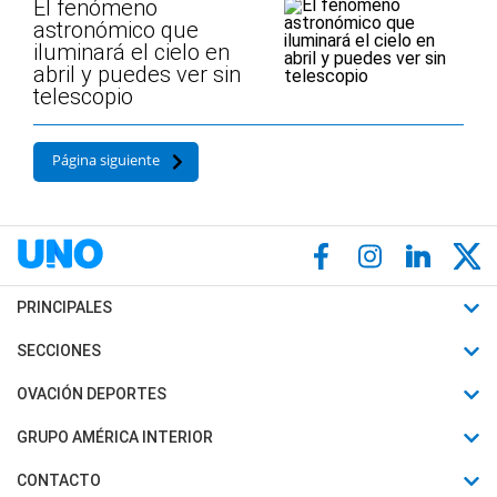
El fenómeno
astronómico que
iluminará el cielo en
abril y puedes ver sin
telescopio
Página siguiente
PRINCIPALES
Últimas Noticias
SECCIONES
Política
Horóscopo
OVACIÓN DEPORTES
Sociedad
Motores
Fútbol
GRUPO AMÉRICA INTERIOR
Policiales
Recetas
Mundial
Canal 7 en Vivo
CONTACTO
Judiciales