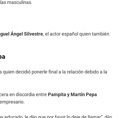
ñías masculinas.
guel Ángel Silvestre
, el actor español quien también
pa
quien decidió ponerle final a la relación debido a la
rcera en discordia entre
Pampita y Martín Pepa
 empresario.
y educado, le dijo que por favor lo deje de llamar”, dijo