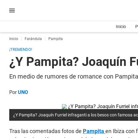
Inicio
P
Inicio
Farándula
Pampita
¡TREMENDO!
¿Y Pampita? Joaquín Fu
En medio de rumores de romance con Pampita, e
Por
UNO
¿Y Pampita? Joaquín Furriel infraganti a los besos con famosa ac
Tras las comentadas fotos de
Pampita
en Ibiza con