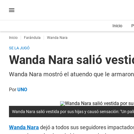
Inicio
P
Inicio
Farándula
Wanda Nara
SE LA JUGÓ
Wanda Nara salió vestid
Wanda Nara mostró el atuendo que le armaron s
Por
UNO
Wanda Nara salió vestida por sus hijas y causó sensación: "Un palit
Wanda Nara
dejó a todos sus seguidores impactados