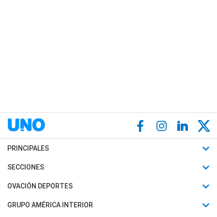
PRINCIPALES
Últimas Noticias
SECCIONES
Política
Horóscopo
OVACIÓN DEPORTES
Sociedad
Motores
Fútbol
GRUPO AMÉRICA INTERIOR
Policiales
Recetas