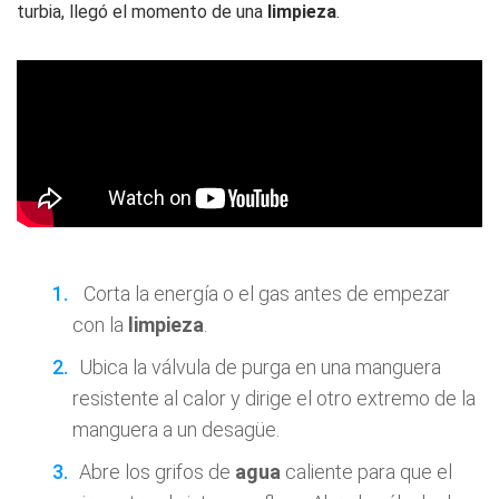
turbia, llegó el momento de una
limpieza
.
Corta la energía o el gas antes de empezar
con la
limpieza
.
Ubica la válvula de purga en una manguera
resistente al calor y dirige el otro extremo de la
manguera a un desagüe.
Abre los grifos de
agua
caliente para que el