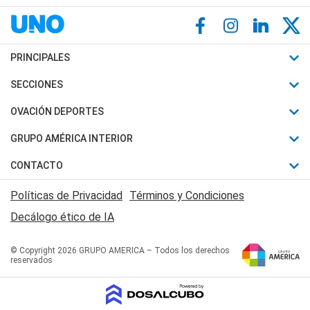
PRINCIPALES
Últimas Noticias
SECCIONES
Política
Horóscopo
OVACIÓN DEPORTES
Sociedad
Motores
Fútbol
GRUPO AMÉRICA INTERIOR
Policiales
Recetas
Mundial
Canal 7 en Vivo
CONTACTO
Judiciales
Trucos caseros
Automovilismo
Radio Nihuil
Acerca de Nosotros
Economia
Políticas de Privacidad
Términos y Condiciones
Series y Películas
Rugby
FM UNA
Contactanos
Decálogo ético de IA
Edictos y Solicitadas
Tenis
Radio Brava
Newsletter
Básquet
© Copyright 2026 GRUPO AMERICA – Todos los derechos
San Juan 8
reservados
Boxeo
Fuera de Juego