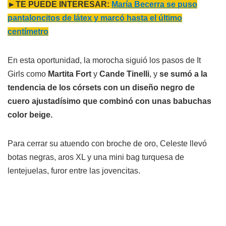
►TE PUEDE INTERESAR:
María Becerra se puso
pantaloncitos de látex y marcó hasta el último
centímetro
En esta oportunidad, la morocha siguió los pasos de It
Girls como
Martita Fort
y
Cande Tinelli
, y
se sumó a la
tendencia de los córsets con un diseño negro de
cuero ajustadísimo que combinó con unas babuchas
color beige.
Para cerrar su atuendo con broche de oro, Celeste llevó
botas negras, aros XL y una mini bag turquesa de
lentejuelas, furor entre las jovencitas.