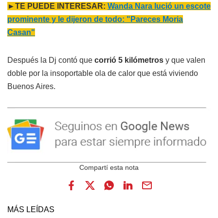
►TE PUEDE INTERESAR:
Wanda Nara lució un escote
prominente y le dijeron de todo: "Pareces Moria
Casan"
Después la Dj contó que
corrió 5 kilómetros
y que valen
doble por la insoportable ola de calor que está viviendo
Buenos Aires.
MÁS LEÍDAS