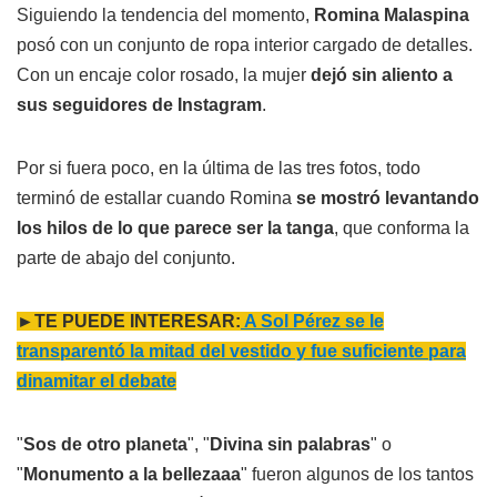
Siguiendo la tendencia del momento,
Romina Malaspina
posó con un conjunto de ropa interior cargado de detalles.
Con un encaje color rosado, la mujer
dejó sin aliento a
sus seguidores de Instagram
.
Por si fuera poco, en la última de las tres fotos, todo
terminó de estallar cuando Romina
se mostró levantando
los hilos de lo que parece ser la tanga
, que conforma la
parte de abajo del conjunto.
►TE PUEDE INTERESAR:
A Sol Pérez se le
transparentó la mitad del vestido y fue suficiente para
dinamitar el debate
"
Sos de otro planeta
", "
Divina sin palabras
" o
"
Monumento a la bellezaaa
" fueron algunos de los tantos