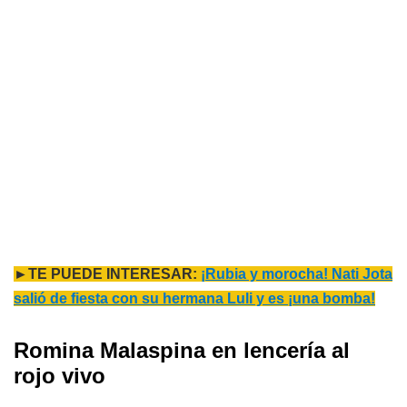
►TE PUEDE INTERESAR:
¡Rubia y morocha! Nati Jota
salió de fiesta con su hermana Luli y es ¡una bomba!
Romina Malaspina en lencería al
rojo vivo