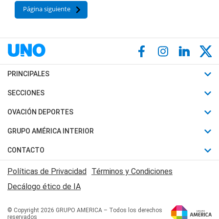
Página siguiente
PRINCIPALES
Últimas Noticias
SECCIONES
Política
Horóscopo
OVACIÓN DEPORTES
Sociedad
Motores
Fútbol
GRUPO AMÉRICA INTERIOR
Policiales
Recetas
Mundial
Canal 7 en Vivo
CONTACTO
Judiciales
Trucos caseros
Automovilismo
Radio Nihuil
Acerca de Nosotros
Economia
Políticas de Privacidad
Términos y Condiciones
Series y Películas
Rugby
FM UNA
Contactanos
Decálogo ético de IA
Edictos y Solicitadas
Tenis
Radio Brava
Newsletter
Básquet
© Copyright 2026 GRUPO AMERICA – Todos los derechos
San Juan 8
reservados