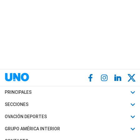
PRINCIPALES
Últimas Noticias
SECCIONES
Política
Horóscopo
OVACIÓN DEPORTES
Sociedad
Motores
Fútbol
GRUPO AMÉRICA INTERIOR
Policiales
Recetas
Mundial