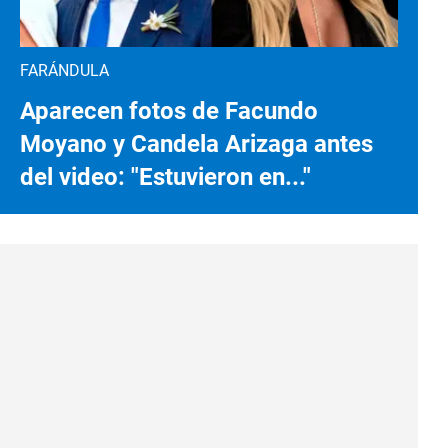
FARÁNDULA
Aparecen fotos de Facundo
Moyano y Candela Arizaga antes
del video: "Estuvieron en..."