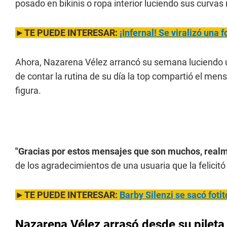
posado en bikinis o ropa interior luciendo sus curva
►TE PUEDE INTERESAR:
¡Infernal! Se v
iralizó una 
Ahora, Nazarena Vélez arrancó su semana luciendo un
de contar la rutina de su día la top compartió el mens
figura.
"Gracias por estos mensajes que son muchos, rea
de los agradecimientos de una usuaria que la felicitó 
►TE PUEDE INTERESAR:
Barby Silenzi se sacó fotit
Nazarena Vélez arrasó desde su pileta