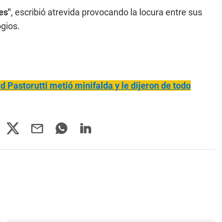
es"
, escribió atrevida provocando la locura entre sus
ogios.
 Pastorutti metió minifalda y le dijeron de todo