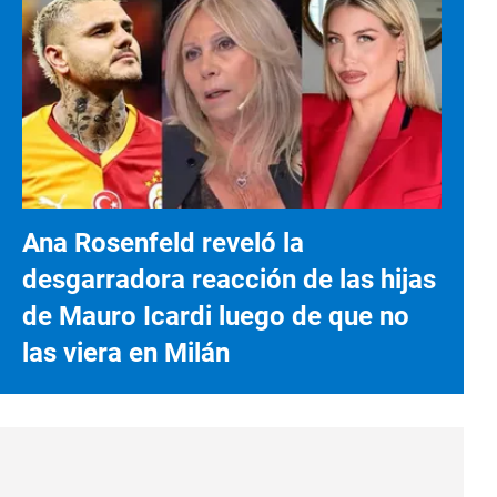
Ana Rosenfeld reveló la
desgarradora reacción de las hijas
de Mauro Icardi luego de que no
las viera en Milán