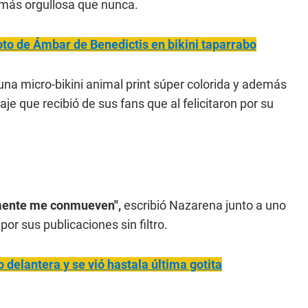
s más orgullosa que nunca.
foto de Ámbar de Benedictis en bikini taparrabo
a micro-bikini animal print súper colorida y además
aje que recibió de sus fans que al felicitaron por su
lmente me conmueven",
escribió Nazarena junto a uno
por sus publicaciones sin filtro.
o de
lantera y se vió hastala última gotita