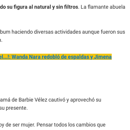
o su figura al natural y sin filtros
. La flamante abuela
 álbum haciendo diversas actividades aunque fueron sus
n.
el...!: Wanda Nara redobló de espaldas y Jimena
mamá de Barbie Vélez cautivó y aprovechó su
su presente.
toy de ser mujer. Pensar todos los cambios que