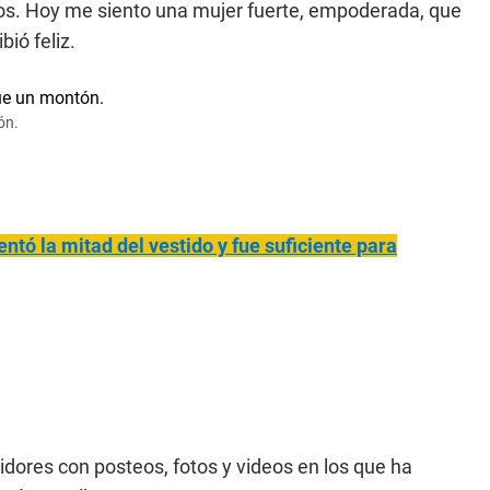
s. Hoy me siento una mujer fuerte, empoderada, que
ió feliz.
ón.
ntó la mitad del vestido y fue suficiente para
ores con posteos, fotos y videos en los que ha