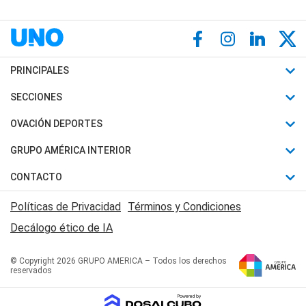
PRINCIPALES
Últimas Noticias
SECCIONES
Política
Horóscopo
OVACIÓN DEPORTES
Sociedad
Motores
Fútbol
GRUPO AMÉRICA INTERIOR
Policiales
Recetas
Mundial
Canal 7 en Vivo
CONTACTO
Judiciales
Trucos caseros
Automovilismo
Radio Nihuil
Acerca de Nosotros
Economia
Políticas de Privacidad
Términos y Condiciones
Series y Películas
Rugby
FM UNA
Contactanos
Decálogo ético de IA
Edictos y Solicitadas
Tenis
Radio Brava
Newsletter
Básquet
© Copyright 2026 GRUPO AMERICA – Todos los derechos
San Juan 8
reservados
Boxeo
Fuera de Juego