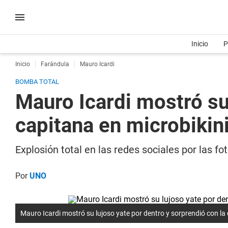
Inicio
P
Inicio
Farándula
Mauro Icardi
BOMBA TOTAL
Mauro Icardi mostró su
capitana en microbikin
Explosión total en las redes sociales por las f
Por
UNO
Mauro Icardi mostró su lujoso yate por dentro y sorprendió con la 