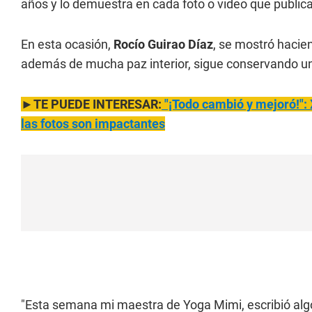
años y lo demuestra en cada foto o video que publica
En esta ocasión,
Rocío Guirao Díaz
, se mostró hacie
además de mucha paz interior, sigue conservando un
►TE PUEDE INTERESAR:
"¡Todo cambió y mejoró!": 
las fotos son impactantes
"Esta semana mi maestra de Yoga Mimi, escribió algo