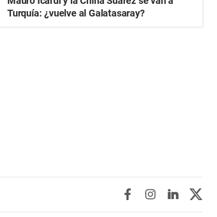
Mauro Icardi y la China Suárez se van a
Turquía: ¿vuelve al Galatasaray?