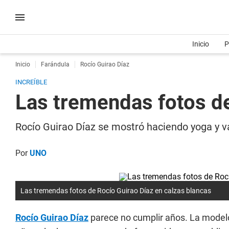
Inicio
P
Inicio
Farándula
Rocío Guirao Díaz
INCREÍBLE
Las tremendas fotos de
Rocío Guirao Díaz se mostró haciendo yoga y va
Por
UNO
Las tremendas fotos de Rocío Guirao Díaz en calzas blancas
Rocío Guirao Díaz
parece no cumplir años. La model