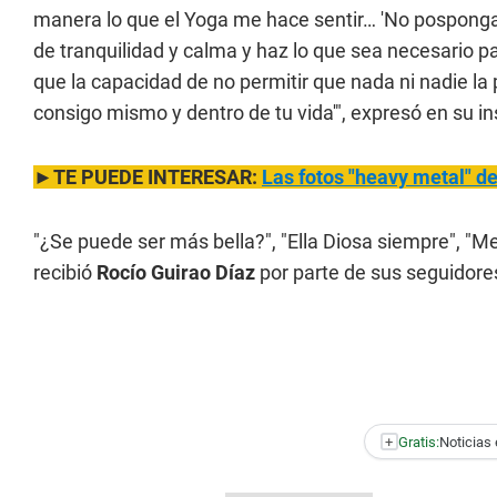
manera lo que el Yoga me hace sentir… 'No pospongas
de tranquilidad y calma y haz lo que sea necesario par
que la capacidad de no permitir que nada ni nadie l
consigo mismo y dentro de tu vida'", expresó en su 
►TE PUEDE INTERESAR:
Las fotos "heavy metal" 
"¿Se puede ser más bella?", "Ella Diosa siempre", "M
recibió
Rocío Guirao Díaz
por parte de sus seguidore
+
Gratis:
Noticias 