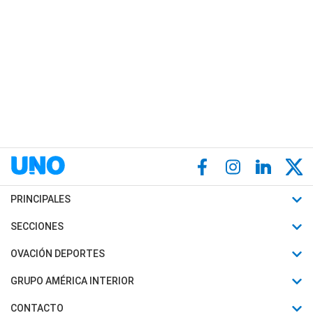
PRINCIPALES
Últimas Noticias
SECCIONES
Política
Horóscopo
OVACIÓN DEPORTES
Sociedad
Motores
Fútbol
GRUPO AMÉRICA INTERIOR
Policiales
Recetas
Mundial
Canal 7 en Vivo
CONTACTO