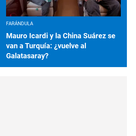
FARÁNDULA
Mauro Icardi y la China Suárez se
van a Turquía: ¿vuelve al
Galatasaray?