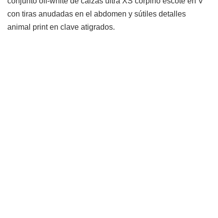
conjunto off-white de calzas ultra XS corpiño escote en V
con tiras anudadas en el abdomen y sútiles detalles
animal print en clave atigrados.