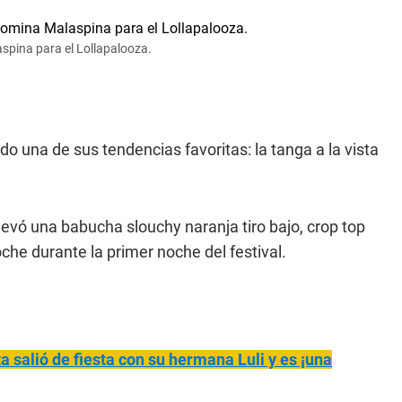
aspina para el Lollapalooza.
do una de sus tendencias favoritas: la tanga a la vista
llevó una babucha slouchy naranja tiro bajo, crop top
oche durante la primer noche del festival.
a salió de fiesta con su hermana Luli y es ¡una