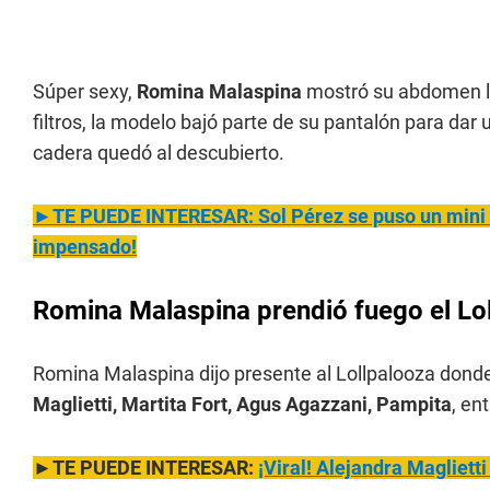
Súper sexy,
Romina Malaspina
mostró su abdomen lu
filtros, la modelo bajó parte de su pantalón para dar 
cadera quedó al descubierto.
►TE PUEDE INTERESAR: Sol Pérez se puso un mini ve
impensado!
Romina Malaspina prendió fuego el Lo
Romina Malaspina dijo presente al Lollpalooza don
Maglietti, Martita Fort, Agus Agazzani, Pampita
, en
►TE PUEDE INTERESAR:
¡Viral! Alejan
dra Maglietti