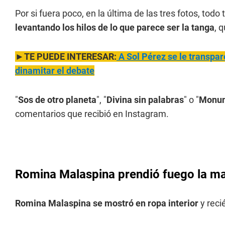
Por si fuera poco, en la última de las tres fotos, to
levantando los hilos de lo que parece ser la tanga
, 
►TE PUEDE INTERESAR:
A Sol Pérez se le transpare
dinamitar el debate
"
Sos de otro planeta
", "
Divina sin palabras
" o "
Monum
comentarios que recibió en Instagram.
Romina Malaspina prendió fuego la m
Romina Malaspina se mostró en ropa interior
y reci