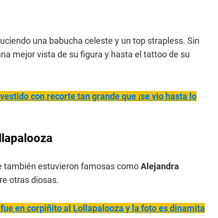
ciendo una babucha celeste y un top strapless. Sin
una mejor vista de su figura y hasta el tattoo de su
stido con recorte tan grande que ¡se vio hasta lo
llapalooza
de también estuvieron famosas como
Alejandra
tre otras diosas.
 fue en corpiñito al Lollapalooza y la foto es dinamita