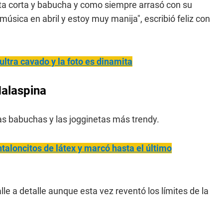
ueta corta y babucha y como siempre arrasó con su
música en abril y estoy muy manija", escribió feliz con
ultra cavado y la foto es dinamita
Malaspina
las babuchas y las jogginetas más trendy.
taloncitos de látex y marcó hasta el último
lle a detalle aunque esta vez reventó los límites de la