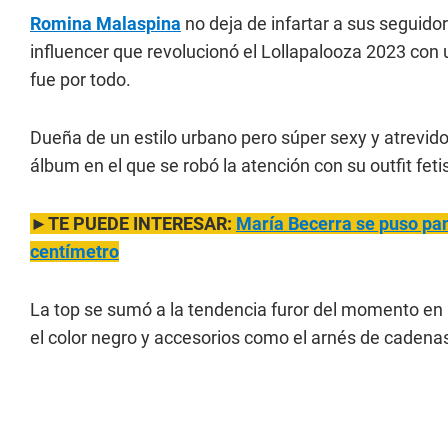
Romina Malaspina
no deja de infartar a sus seguido
influencer que revolucionó el Lollapalooza 2023 con 
fue por todo.
Dueña de un estilo urbano pero súper sexy y atrevid
álbum en el que se robó la atención con su outfit feti
►TE PUEDE INTERESAR:
María Bece
rra se puso pa
centímetro
La top se sumó a la tendencia furor del momento en l
el color negro y accesorios como el arnés de cadenas