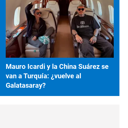
Mauro Icardi y la China Suárez se
van a Turquía: ¿vuelve al
Galatasaray?