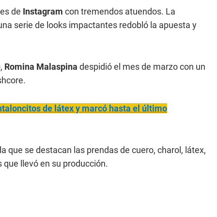
res de
Instagram
con tremendos atuendos. La
una serie de looks impactantes redobló la apuesta y
o,
Romina Malaspina
despidió el mes de marzo con un
shcore.
ntaloncitos de látex y marcó hasta el último
a que se destacan las prendas de cuero, charol, látex,
 que llevó en su producción.