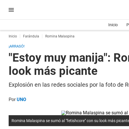
Inicio
P
Inicio
Farándula
Romina Malaspina
¡ARRASÓ!
"Estoy muy manija": Ro
look más picante
Explosión en las redes sociales por la foto de
Por
UNO
Romina Malaspina se sumó al "fetishcore" con su look más picante