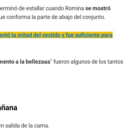
do terminó de estallar cuando Romina
se mostró
que conforma la parte de abajo del conjunto.
ntó la mitad del vestido y fue suficiente para
ento a la bellezaaa
" fueron algunos de los tantos
añana
én salida de la cama.