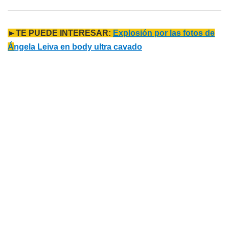
►TE PUEDE INTERESAR:
Explosión por las fotos de
Á
ngela Leiva en body ultra cavado