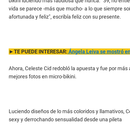
bikini luciendo más fabulosa que nunca. "39, no enti
vida se parece -más que mucho- a lo que siempre s
afortunada y feliz", escribía feliz con su presente.
►TE PUEDE INTERESAR:
Ángela
Leiva se mostró en
Ahora, Celeste Cid redobló la apuesta y fue por más a
mejores fotos en micro-bikini.
Luciendo diseños de lo más coloridos y llamativos, C
sexy y derrochando sensualidad desde una pileta