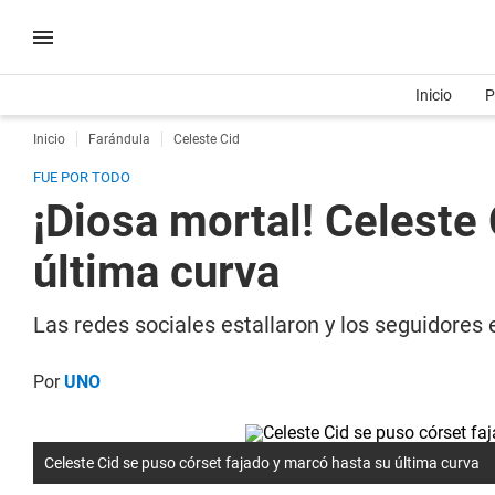
Inicio
P
Inicio
Farándula
Celeste Cid
FUE POR TODO
¡Diosa mortal! Celeste
última curva
Las redes sociales estallaron y los seguidores
Por
UNO
Celeste Cid se puso córset fajado y marcó hasta su última curva