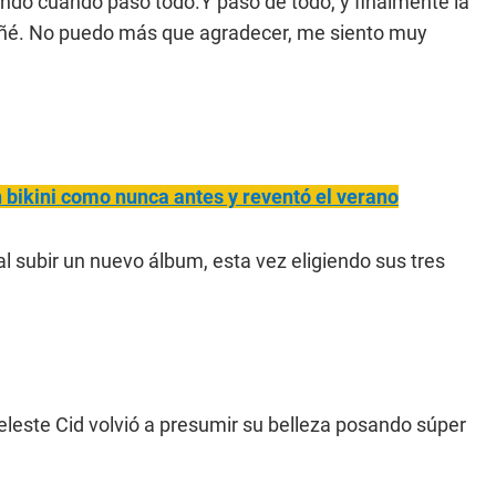
endo cuando pasó todo.Y pasó de todo, y finalmente la
oñé. No puedo más que agradecer, me siento muy
 bikini como nunca antes y reventó el verano
l subir un nuevo álbum, esta vez eligiendo sus tres
eleste Cid volvió a presumir su belleza posando súper