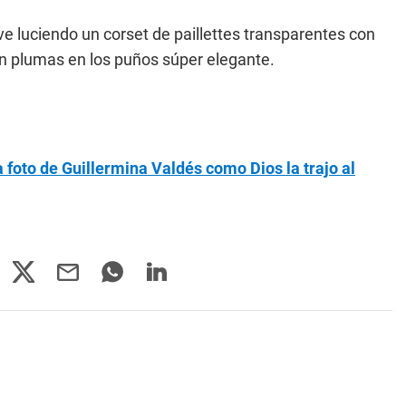
e luciendo un corset de paillettes transparentes con
on plumas en los puños súper elegante.
 foto de Guillermina Valdés como Dios la trajo al