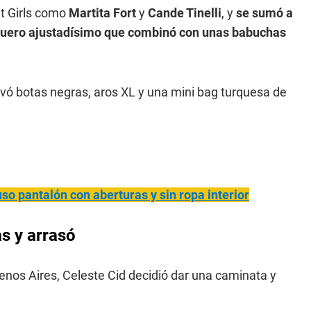
It Girls como
Martita Fort
y
Cande Tinelli
, y
se sumó a
e cuero ajustadísimo que combinó con unas babuchas
evó botas negras, aros XL y una mini bag turquesa de
uso pa
ntalón con aberturas y sin ropa interior
s y arrasó
uenos Aires, Celeste Cid decidió dar una caminata y