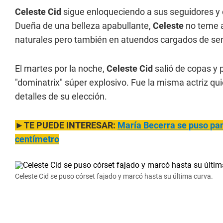
Celeste Cid
sigue enloqueciendo a sus seguidores y
Dueña de una belleza apabullante,
Celeste
no teme a
naturales pero también en atuendos cargados de sen
El martes por la noche,
Celeste Cid
salió de copas y 
"dominatrix" súper explosivo. Fue la misma actriz qu
detalles de su elección.
►TE PUEDE INTERESAR:
María Becerra se
puso pan
centímetro
Celeste Cid se puso córset fajado y marcó hasta su última curva.