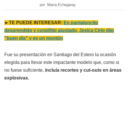
por María Echegaray
►TE PUEDE INTERESAR:
En pantaloncito
desprendido y corpiñito ajustado, Jesica Cirio dijo
"buen día" y es un montón
Fue su presentación en Santiago del Estero la ocasión
elegida para llevar este impactante modelo que, como si
no fuese suficiente,
incluía recortes y cut-outs en áreas
explosivas.