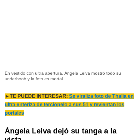
En vestido con ultra abertura, Ángela Leiva mostró todo su
underboob y la foto es mortal.
►TE PUEDE INTERESAR:
Se viraliza foto de Thalía en
ultra enteriza de terciopelo a sus 51 y revientan los
portales
Ángela Leiva dejó su tanga a la
vista