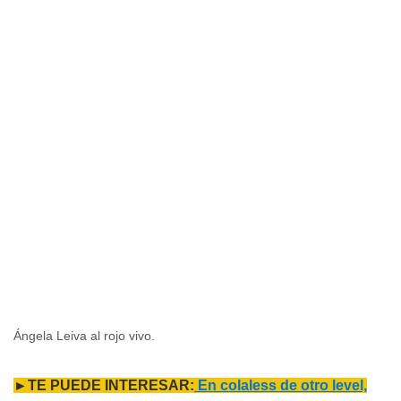
Ángela Leiva al rojo vivo.
►TE PUEDE INTERESAR:
En colaless de otro level,