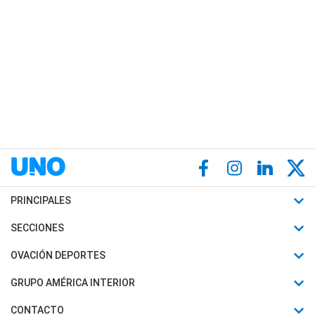
PRINCIPALES
Últimas Noticias
SECCIONES
Política
Horóscopo
OVACIÓN DEPORTES
Sociedad
Motores
Fútbol
GRUPO AMÉRICA INTERIOR
Policiales
Recetas
Mundial
Canal 7 en Vivo
CONTACTO