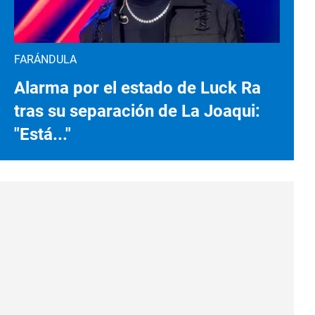
FARÁNDULA
Alarma por el estado de Luck Ra
tras su separación de La Joaqui:
"Está..."