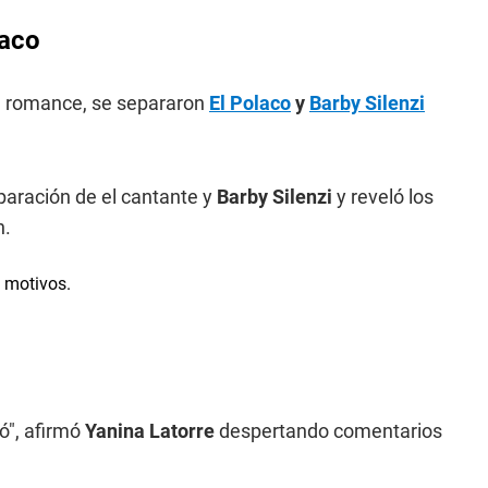
laco
 su romance, se separaron
El Polaco
y
Barby Silenzi
eparación de el cantante y
Barby Silenzi
y reveló los
n.
jó", afirmó
Yanina Latorre
despertando comentarios