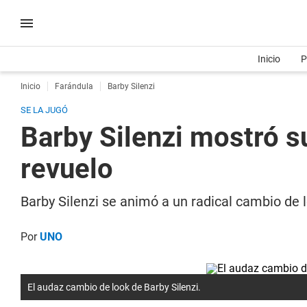
Inicio
P
Inicio
Farándula
Barby Silenzi
SE LA JUGÓ
Barby Silenzi mostró s
revuelo
Barby Silenzi se animó a un radical cambio de 
Por
UNO
El audaz cambio de look de Barby Silenzi.