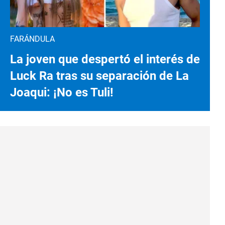
FARÁNDULA
La joven que despertó el interés de
Luck Ra tras su separación de La
Joaqui: ¡No es Tuli!