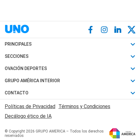
PRINCIPALES
Últimas Noticias
SECCIONES
Política
Horóscopo
OVACIÓN DEPORTES
Sociedad
Motores
Fútbol
GRUPO AMÉRICA INTERIOR
Policiales
Recetas
Mundial
Canal 7 en Vivo
CONTACTO
Judiciales
Trucos caseros
Automovilismo
Radio Nihuil
Acerca de Nosotros
Economia
Políticas de Privacidad
Términos y Condiciones
Series y Películas
Rugby
FM UNA
Contactanos
Decálogo ético de IA
Edictos y Solicitadas
Tenis
Radio Brava
Newsletter
Básquet
© Copyright 2026 GRUPO AMERICA – Todos los derechos
San Juan 8
reservados