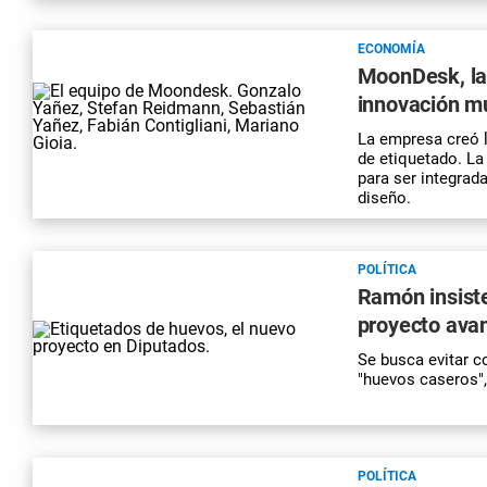
ECONOMÍA
MoonDesk, la
innovación mu
La empresa creó l
de etiquetado. La
para ser integrad
diseño.
POLÍTICA
Ramón insiste
proyecto ava
Se busca evitar c
"huevos caseros"
POLÍTICA