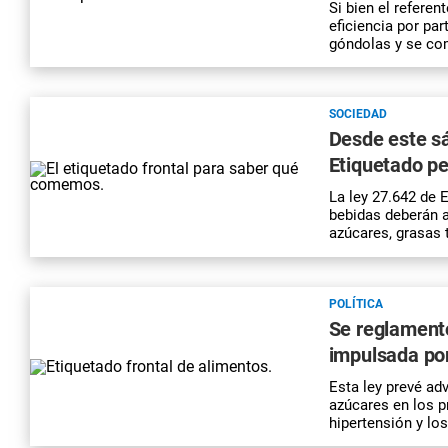
Si bien el referen
eficiencia por pa
góndolas y se co
SOCIEDAD
Desde este sá
Etiquetado p
La ley 27.642 de 
bebidas deberán a
azúcares, grasas 
POLÍTICA
Se reglamentó
impulsada por
Esta ley prevé ad
azúcares en los p
hipertensión y lo