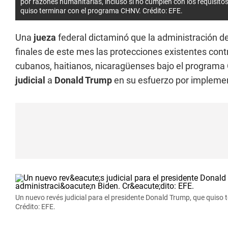
por razones humanitarias, incluso si no cumplen con los requisito
quiso terminar con el programa CHNV.
Crédito:
EFE.
Una
jueza
federal dictaminó que la administración d
finales de este mes las protecciones existentes con
cubanos, haitianos, nicaragüenses bajo el programa
judicial
a
Donald Trump
en su esfuerzo por implemen
Un nuevo revés judicial para el presidente Donald Trump, que quiso 
Crédito: EFE.