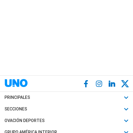
PRINCIPALES
Últimas Noticias
SECCIONES
Política
Horóscopo
OVACIÓN DEPORTES
Sociedad
Motores
Fútbol
GRUPO AMÉRICA INTERIOR