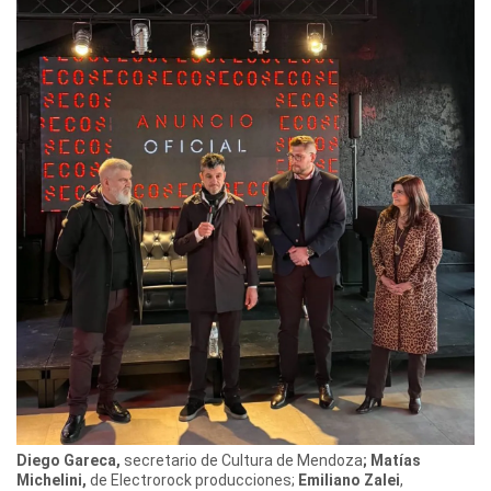
Diego Gareca,
secretario de Cultura de Mendoza
; Matías
Michelini,
de Electrorock producciones;
Emiliano Zalei
,