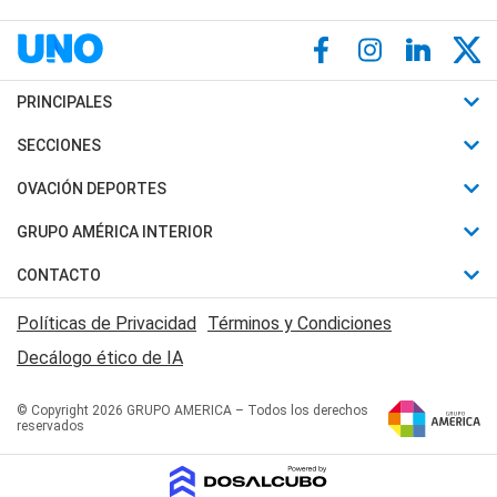
PRINCIPALES
Últimas Noticias
SECCIONES
Política
Horóscopo
OVACIÓN DEPORTES
Sociedad
Motores
Fútbol
GRUPO AMÉRICA INTERIOR
Policiales
Recetas
Mundial
Canal 7 en Vivo
CONTACTO
Judiciales
Trucos caseros
Automovilismo
Radio Nihuil
Acerca de Nosotros
Economia
Políticas de Privacidad
Términos y Condiciones
Series y Películas
Rugby
FM UNA
Contactanos
Decálogo ético de IA
Edictos y Solicitadas
Tenis
Radio Brava
Newsletter
Básquet
© Copyright 2026 GRUPO AMERICA – Todos los derechos
San Juan 8
reservados
Boxeo
Fuera de Juego