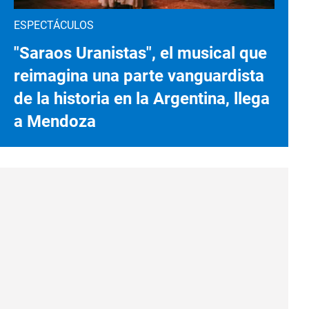
ESPECTÁCULOS
"Saraos Uranistas", el musical que
reimagina una parte vanguardista
de la historia en la Argentina, llega
a Mendoza